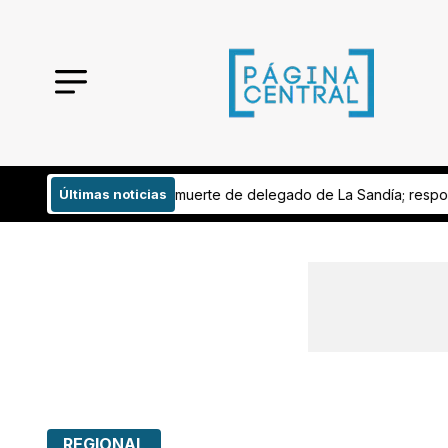
ado de La Sandía; responsabilizan a Fiscalía
Últimas noticias
Derechohabiente del IS
REGIONAL