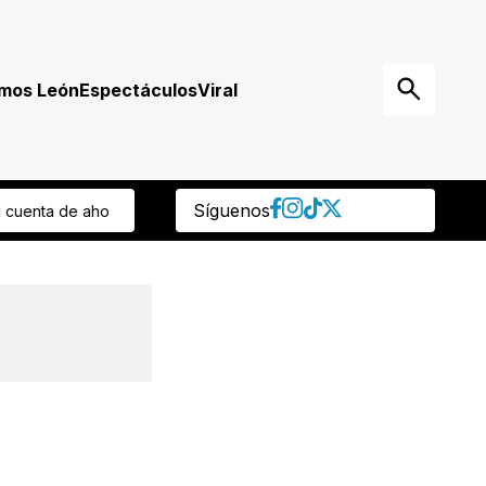
mos León
Espectáculos
Viral
Síguenos
Pasan de la ordeña a tener sus refinerías
Muere hombre en gimnasi