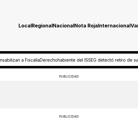
Local
Regional
Nacional
Nota Roja
Internacional
Va
SEG detectó retiro de su cuenta de ahorro ¡y ‘cachan’ a empleada!
PUBLICIDAD
PUBLICIDAD