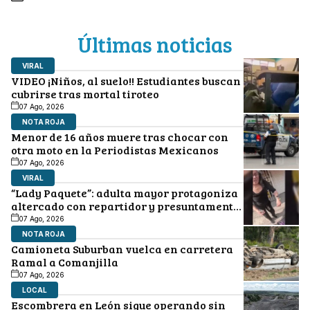
Últimas noticias
VIRAL
VIDEO ¡Niños, al suelo!! Estudiantes buscan
cubrirse tras mortal tiroteo
07 Ago, 2026
NOTA ROJA
Menor de 16 años muere tras chocar con
otra moto en la Periodistas Mexicanos
07 Ago, 2026
VIRAL
“Lady Paquete”: adulta mayor protagoniza
altercado con repartidor y presuntamente
le quita su celular
07 Ago, 2026
NOTA ROJA
Camioneta Suburban vuelca en carretera
Ramal a Comanjilla
07 Ago, 2026
LOCAL
Escombrera en León sigue operando sin