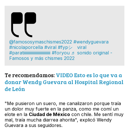
@famososymaschismes2022
#wendyguevara
#nicolaporcella
#viral
#fypシ゚viral
#paratiiiiiiiiiiiiiiiiiiiiiiiiiiiiiii
#foryou
♬ sonido original -
Famosos y más chismes 2022
Te recomendamos:
VIDEO Esto es lo que va a
donar Wendy Guevara al Hospital Regional
de León
"Me pusieron un suero, me canalizaron porque traía
un dolor muy fuerte en la panza, como me comí un
elote en la
Ciudad de México
con chile. Me sentí muy
mal, traía mucha diarrea ahorita", explicó Wendy
Guevara a sus seguidores.