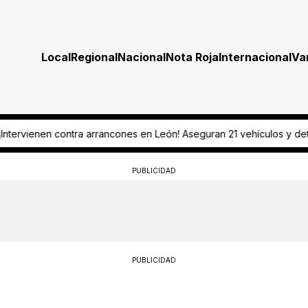
Local
Regional
Nacional
Nota Roja
Internacional
Va
! Aseguran 21 vehículos y detienen a dos conductores
¡Todo listo! E
PUBLICIDAD
PUBLICIDAD