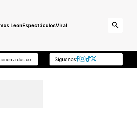
mos León
Espectáculos
Viral
Síguenos
sto invertirán para mejorar infraestructura para el ciclo escolar 2026