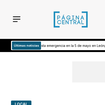
cia en la 5 de mayo en León
Últimas noticias
¡Intervienen contra arrancones en León
LOCAL