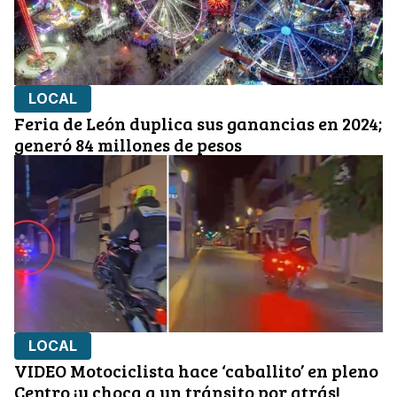
LOCAL
Feria de León duplica sus ganancias en 2024;
generó 84 millones de pesos
LOCAL
VIDEO Motociclista hace ‘caballito’ en pleno
Centro ¡y choca a un tránsito por atrás!