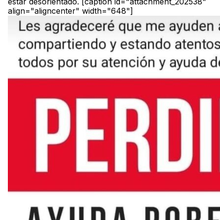
estar desorientado. [caption id="attachment_202538"
align="aligncenter" width="648"]