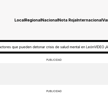
Local
Regional
Nacional
Nota Roja
Internacional
Va
risis de salud mental en León
VIDEO ¡Así no, abuelito! Adulto mayor 
PUBLICIDAD
PUBLICIDAD