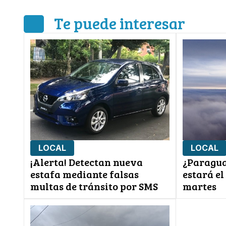
Te puede interesar
LOCAL
LOCAL
¡Alerta! Detectan nueva
¿Paragua
estafa mediante falsas
estará el
multas de tránsito por SMS
martes