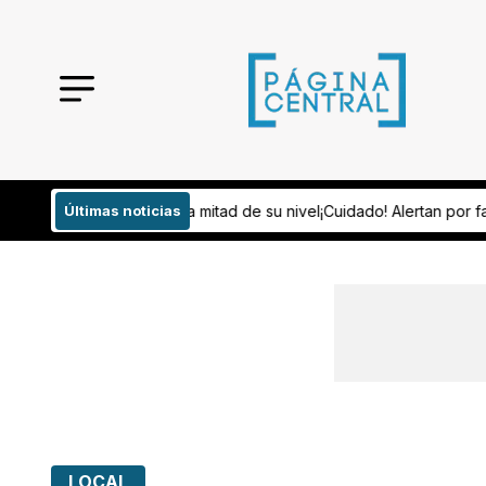
tad de su nivel
Últimas noticias
¡Cuidado! Alertan por factores que pueden detonar c
LOCAL