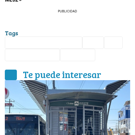
PUBLICIDAD
Tags
Alejandra Gutiérrez Campos
León
SEP
Festival de Verano
Educación
Te puede interesar