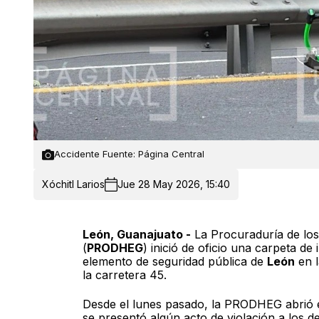
Accidente Fuente: Página Central
Xóchitl Larios
Jue 28 May 2026, 15:40
León, Guanajuato -
La Procuraduría de lo
(
PRODHEG
) inició de oficio una carpeta de
elemento de seguridad pública de
León
en l
la carretera 45.
Desde el lunes pasado, la PRODHEG abrió e
se presentó algún acto de violación a los 