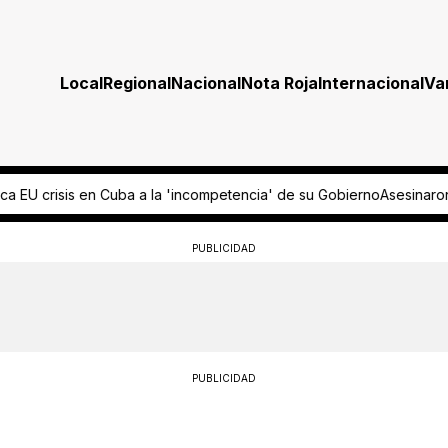
Local
Regional
Nacional
Nota Roja
Internacional
Va
ncia' de su Gobierno
Asesinaron a una persona en Querétaro y huyer
PUBLICIDAD
PUBLICIDAD