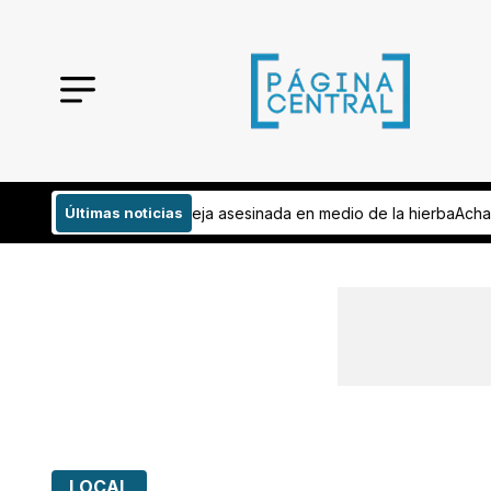
ada en medio de la hierba
Últimas noticias
Achaca EU crisis en Cuba a la 'incompete
LOCAL