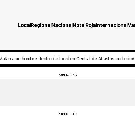
Local
Regional
Nacional
Nota Roja
Internacional
Va
 Central de Abastos en León
Advierte INE déficit de 155.3 mdp rumbo
PUBLICIDAD
PUBLICIDAD