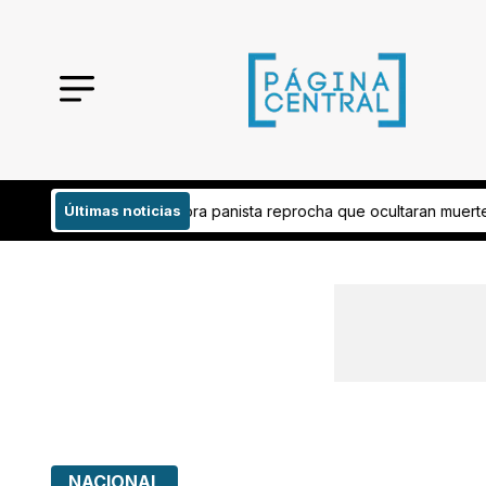
ista reprocha que ocultaran muerte de delegado de La Sandía
Últimas noticias
FIFpro
NACIONAL