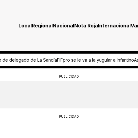
Local
Regional
Nacional
Nota Roja
Internacional
Va
 se le va a la yugular a Infantino
Asesinan a un hombre dentro de vi
PUBLICIDAD
PUBLICIDAD