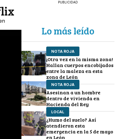
PUBLICIDAD
lix
 en
Lo más leído
NOTA ROJA
¡Otra vez en la misma zona!
Hallan cuerpos encobijados
entre la maleza en esta
zona de León
NOTA ROJA
Asesinan a un hombre
dentro de vivienda en
Hacienda del Rey
LOCAL
¿Humo del suelo? Así
atendieron esta
emergencia en la 5 de mayo
en León