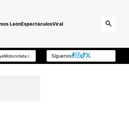
mos León
Espectáculos
Viral
Síguenos
tropellado tras choque con otra unidad en Ecobulevar León-San Fra