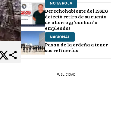
NOTA ROJA
Derechohabiente del ISSEG
detectó retiro de su cuenta
de ahorro ¡y ‘cachan’ a
empleada!
NACIONAL
Pasan de la ordeña a tener
sus refinerías
PUBLICIDAD