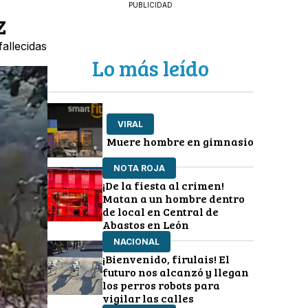
PUBLICIDAD
z
allecidas
Lo más leído
VIRAL
Muere hombre en gimnasio
NOTA ROJA
¡De la fiesta al crimen!
Matan a un hombre dentro
de local en Central de
Abastos en León
NACIONAL
¡Bienvenido, firulais! El
futuro nos alcanzó y llegan
los perros robots para
vigilar las calles