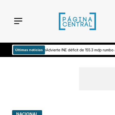
León
Advierte INE déficit de 155.3 mdp rumbo a elección de 2027
Últimas noticias
VIDE
NACIONAL