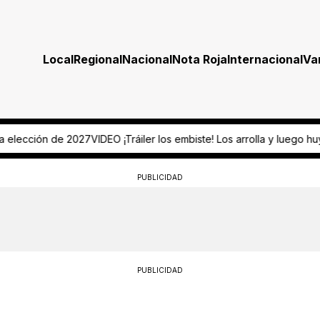
Local
Regional
Nacional
Nota Roja
Internacional
Va
O ¡Tráiler los embiste! Los arrolla y luego huye
Motociclista muere a
PUBLICIDAD
PUBLICIDAD