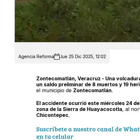
Agencia Reforma
Jue 25 Dic 2025, 12:02
Zontecomatlán, Veracruz - Una volcadura
un saldo preliminar de 8 muertos y 19 her
el municipio de
Zontecomatlán
.
El accidente ocurrió este miércoles 24 d
zona de la Sierra de Huayacocotla
, al no
Chicontepec
.
Suscríbete a nuestro canal de What
en tu celular