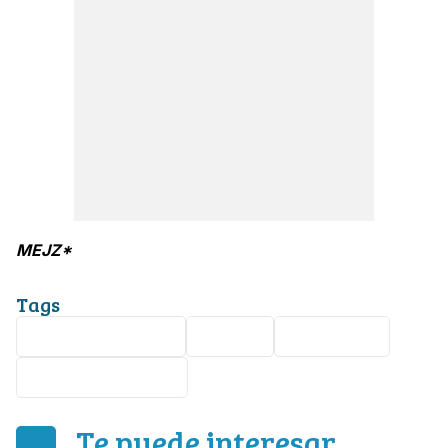
MEJZ*
Tags
Estado de México
Iglesia
Feligreses
bebé abandonado
Te puede interesar