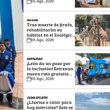
legado en Historias
05 Ago, 2026
Centenarias
Zoo León
Tras muerte de jirafa,
rehabilitarán su
hábitat en el Zoológico
de León
05 Ago, 2026
MOVILIDAD
¡León da un paso por
la inclusión! Estrenan
nueva ruta gratuita
para personas con
05 Ago, 2026
discapacidad
CLIMA EN LEÓN
¿Lluvias o calor para
hoy miércoles? Este es