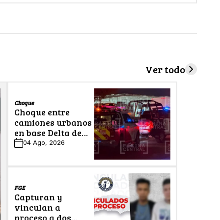
Ver todo
Choque
Choque entre
camiones urbanos
en base Delta de
León deja cinco
04 Ago, 2026
lesionados
FGE
Capturan y
vinculan a
proceso a dos