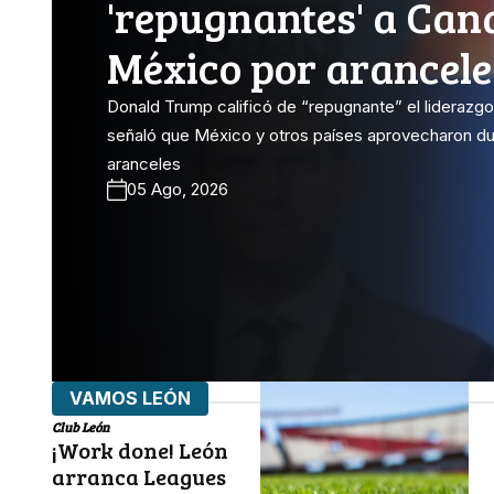
'repugnantes' a Can
México por arancele
Donald Trump calificó de “repugnante” el liderazg
señaló que México y otros países aprovecharon du
aranceles
05 Ago, 2026
VAMOS LEÓN
Club León
¡Work done! León
arranca Leagues