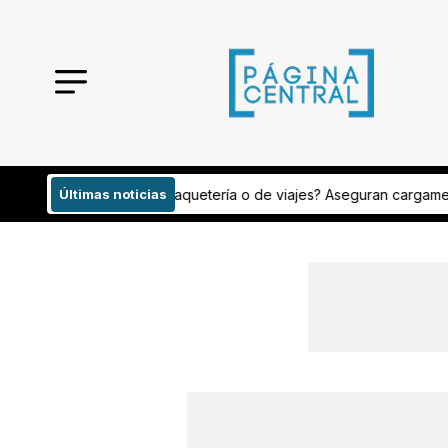
iajes? Aseguran cargamento con peyote
Últimas noticias
Analizan publicaciones de i