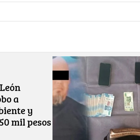
 León
obo a
iente y
50 mil pesos