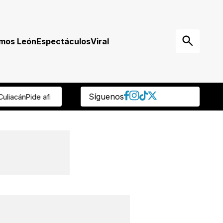
mos León
Espectáculos
Viral
Síguenos
 a Mikel Arriola
Tras muerte de jirafa, rehabilitarán su hábitat en el