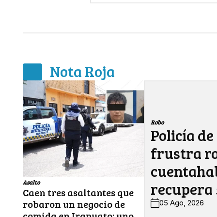
Nota Roja
Robo
Policía de
frustra r
cuentahab
Asalto
recupera 
Caen tres asaltantes que
robaron un negocio de
05 Ago, 2026
comida en Irapuato; uno