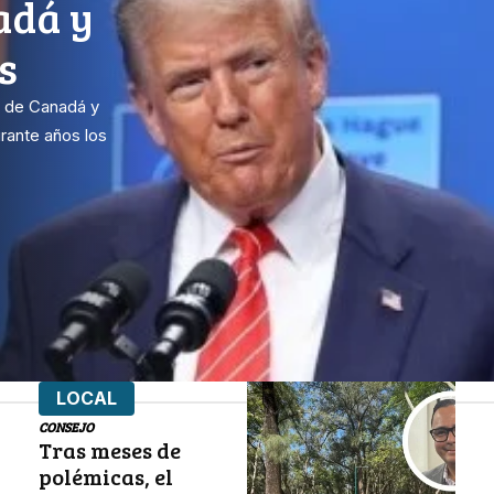
adá y
s
o de Canadá y
rante años los
LOCAL
CONSEJO
Tras meses de
polémicas, el