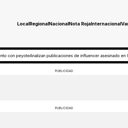
Local
Regional
Nacional
Nota Roja
Internacional
Va
nfluencer asesinado en Culiacán
Pide aficionado regreso del ascenso
PUBLICIDAD
PUBLICIDAD