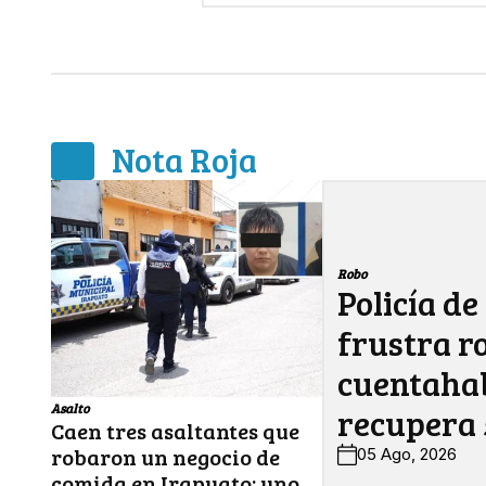
Nota Roja
Robo
Policía de
frustra r
cuentahab
Asalto
recupera 
Caen tres asaltantes que
robaron un negocio de
05 Ago, 2026
comida en Irapuato; uno