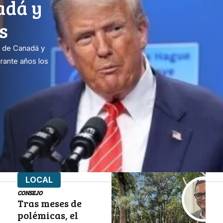
adá y
s
o de Canadá y
rante años los
LOCAL
CONSEJO
Tras meses de
polémicas, el