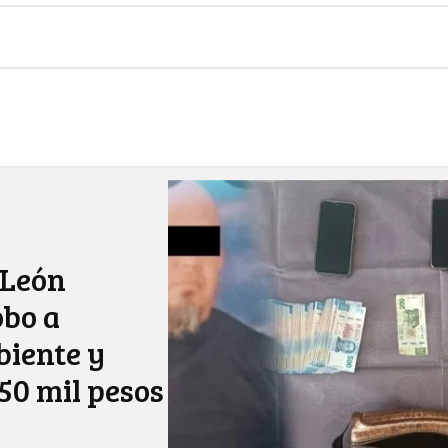
 León
obo a
iente y
50 mil pesos