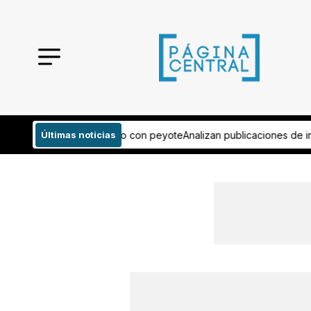
lizan publicaciones de influencer asesinado en Culiacán
Últimas noticias
Pide aficio