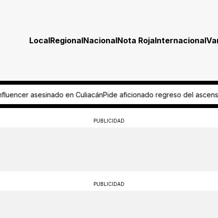
Local
Regional
Nacional
Nota Roja
Internacional
Va
nado regreso del ascenso a Mikel Arriola
Tras muerte de jirafa, reha
PUBLICIDAD
PUBLICIDAD