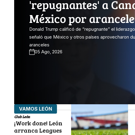
'repugnantes' a Can
México por arancele
Donald Trump calificó de “repugnante” el liderazg
señaló que México y otros países aprovecharon du
aranceles
05 Ago, 2026
VAMOS LEÓN
Club León
¡Work done! León
arranca Leagues