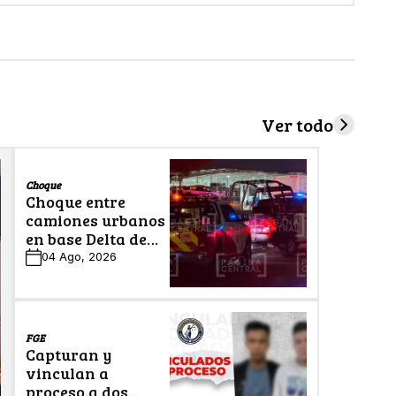
Ver todo
Choque
Choque entre
camiones urbanos
en base Delta de
León deja cinco
04 Ago, 2026
lesionados
FGE
Capturan y
vinculan a
proceso a dos