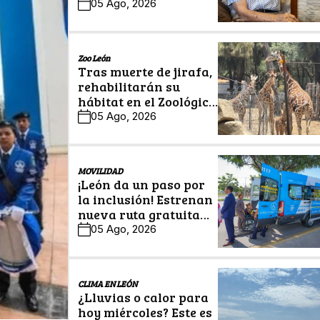
legado en Historias
05 Ago, 2026
Centenarias
Zoo León
Tras muerte de jirafa,
rehabilitarán su
hábitat en el Zoológico
de León
05 Ago, 2026
MOVILIDAD
¡León da un paso por
la inclusión! Estrenan
nueva ruta gratuita
para personas con
05 Ago, 2026
discapacidad
CLIMA EN LEÓN
¿Lluvias o calor para
hoy miércoles? Este es