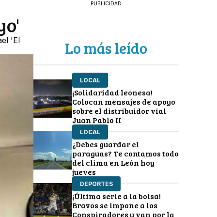
PUBLICIDAD
yo'
el 'El
Lo más leído
LOCAL
¡Solidaridad leonesa!
Colocan mensajes de apoyo
sobre el distribuidor vial
Juan Pablo II
LOCAL
¿Debes guardar el
paraguas? Te contamos todo
del clima en León hoy
jueves
DEPORTES
¡Última serie a la bolsa!
Bravos se impone a los
Conspiradores y van por la