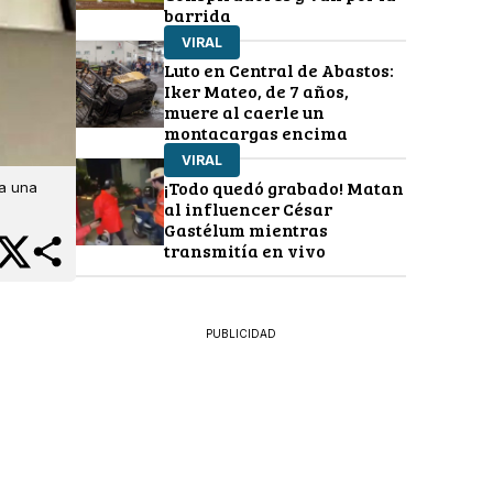
barrida
VIRAL
Luto en Central de Abastos:
Iker Mateo, de 7 años,
muere al caerle un
montacargas encima
VIRAL
¡Todo quedó grabado! Matan
ía una
al influencer César
Gastélum mientras
transmitía en vivo
PUBLICIDAD