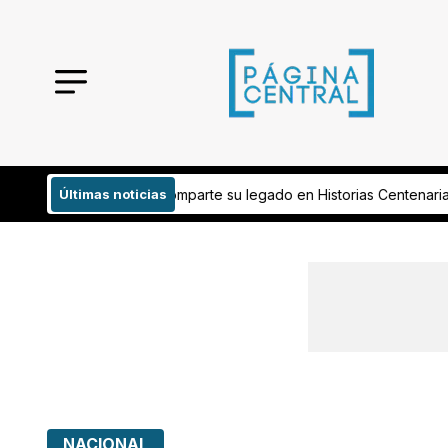
legado en Historias Centenarias
Últimas noticias
Aseguran estudiantes que no destru
NACIONAL