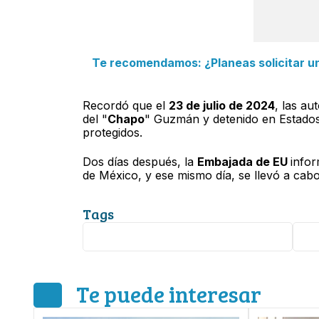
Te recomendamos: ¿Planeas solicitar un
Recordó que el
23 de julio de 2024
, las a
del "
Chapo
" Guzmán y detenido en Estados
protegidos.
Dos días después, la
Embajada de EU
infor
de México, y ese mismo día, se llevó a cabo
Tags
Ismael 'El Mayo' Zambada García
Mé
Te puede interesar