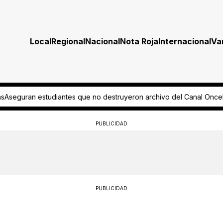
Local
Regional
Nacional
Nota Roja
Internacional
Va
yeron archivo del Canal Once
Predio pendiente mantiene detenido 
PUBLICIDAD
PUBLICIDAD