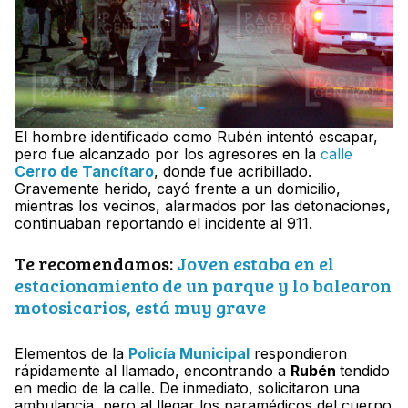
El hombre identificado como Rubén intentó escapar,
pero fue alcanzado por los agresores en la
calle
Cerro de Tancítaro
, donde fue acribillado.
Gravemente herido, cayó frente a un domicilio,
mientras los vecinos, alarmados por las detonaciones,
continuaban reportando el incidente al 911.
Te recomendamos:
Joven estaba en el
estacionamiento de un parque y lo balearon
motosicarios, está muy grave
Elementos de la
Policía Municipal
respondieron
rápidamente al llamado, encontrando a
Rubén
tendido
en medio de la calle. De inmediato, solicitaron una
ambulancia, pero al llegar los paramédicos del cuerpo