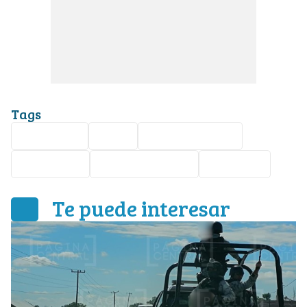
Tags
Seguridad
León
ataque armado
homicidio
Cerrito de Jerez
Nota roja
Te puede interesar