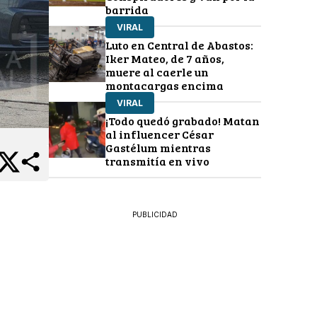
barrida
VIRAL
Luto en Central de Abastos:
Iker Mateo, de 7 años,
muere al caerle un
montacargas encima
VIRAL
¡Todo quedó grabado! Matan
al influencer César
Gastélum mientras
transmitía en vivo
PUBLICIDAD