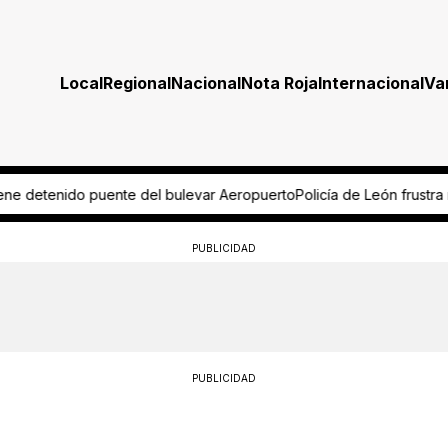
Local
Regional
Nacional
Nota Roja
Internacional
Va
var Aeropuerto
Policía de León frustra robo a cuentahabiente y recu
PUBLICIDAD
PUBLICIDAD