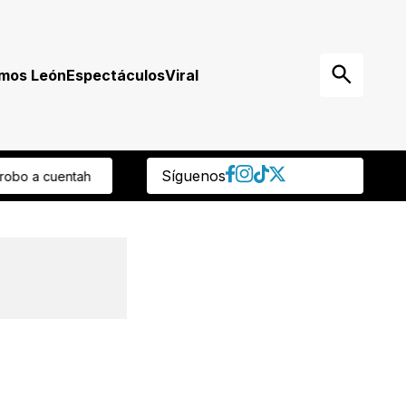
mos León
Espectáculos
Viral
Síguenos
pera 50 mil pesos
¿Empresa de paquetería o de viajes? Aseguran c