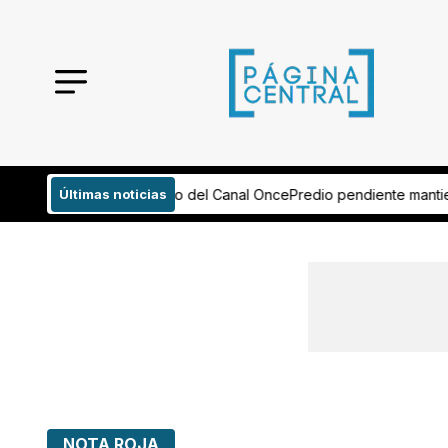
el Canal Once
Últimas noticias
Predio pendiente mantiene detenido puente del bule
NOTA ROJA