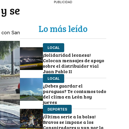
PUBLICIDAD
y se
Lo más leído
a con San
LOCAL
¡Solidaridad leonesa!
Colocan mensajes de apoyo
sobre el distribuidor vial
Juan Pablo II
LOCAL
¿Debes guardar el
paraguas? Te contamos todo
del clima en León hoy
jueves
DEPORTES
¡Última serie a la bolsa!
Bravos se impone a los
Conspiradores y van por la