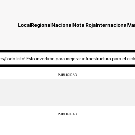
Local
Regional
Nacional
Nota Roja
Internacional
Va
ar infraestructura para el ciclo escolar 2026-2027
“Es omisión grave”
PUBLICIDAD
PUBLICIDAD