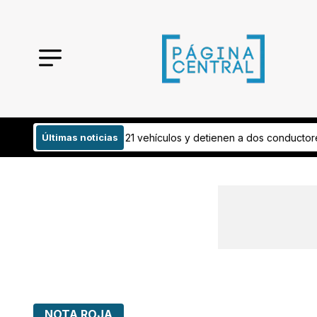
y detienen a dos conductores
Últimas noticias
¡Todo listo! Esto invertirán para mejor
NOTA ROJA