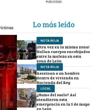
PUBLICIDAD
Lo más leído
víctimas
NOTA ROJA
¡Otra vez en la misma zona!
Hallan cuerpos encobijados
entre la maleza en esta
zona de León
NOTA ROJA
Asesinan a un hombre
dentro de vivienda en
Hacienda del Rey
LOCAL
¿Humo del suelo? Así
atendieron esta
emergencia en la 5 de mayo
en León