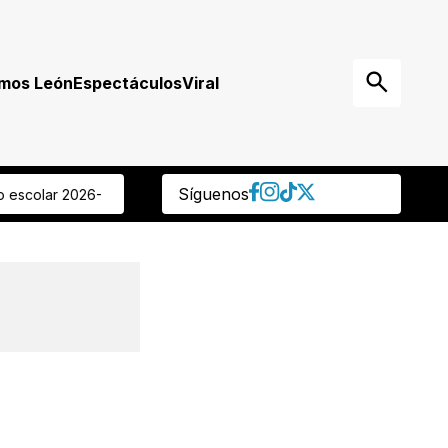
mos León
Espectáculos
Viral
Síguenos
 Regidora panista reprocha que ocultaran muerte de delegado de L