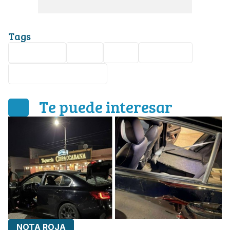
Tags
Seguridad
León
robo
Nota roja
Valle del Campestre
Te puede interesar
NOTA ROJA