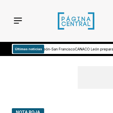
San Francisco
Últimas noticias
CANACO León prepara Feria de Regresos a Clases con o
NOTA ROJA