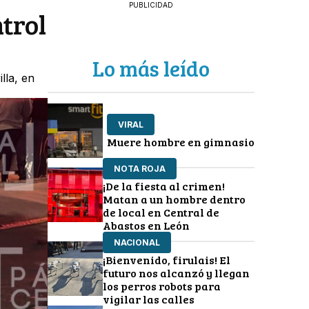
PUBLICIDAD
trol
Lo más leído
lla, en
VIRAL
Muere hombre en gimnasio
NOTA ROJA
¡De la fiesta al crimen!
Matan a un hombre dentro
de local en Central de
Abastos en León
NACIONAL
¡Bienvenido, firulais! El
futuro nos alcanzó y llegan
los perros robots para
vigilar las calles