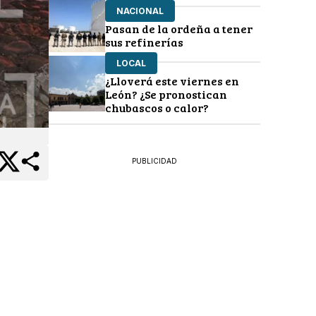
NACIONAL
Pasan de la ordeña a tener
sus refinerías
LOCAL
¿Lloverá este viernes en
León? ¿Se pronostican
chubascos o calor?
PUBLICIDAD