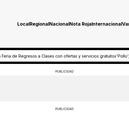
Local
Regional
Nacional
Nota Roja
Internacional
Va
fertas y servicios gratuitos
'Pollo', el niño que con pegatinas en 
PUBLICIDAD
PUBLICIDAD