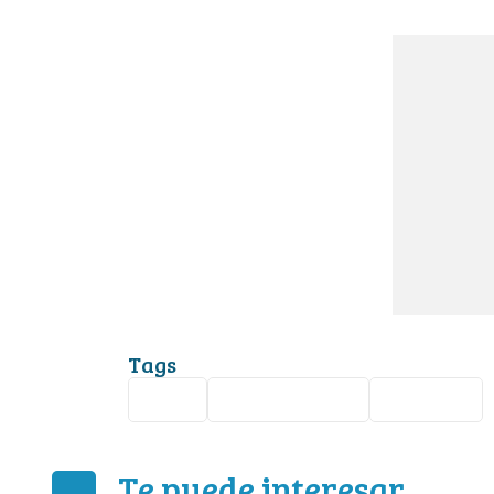
Tags
León
accidente vial
Ibarrilla
Te puede interesar