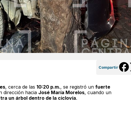
Compartir
ves
, cerca de las
10:20 p.m.
, se registró un
fuerte
en dirección hacia
José María Morelos
, cuando un
ra un árbol dentro de la ciclovía
.