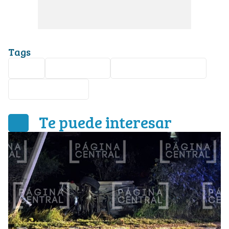
Tags
León
Atropellado
José María Morelos
Vértiz Campero
Te puede interesar