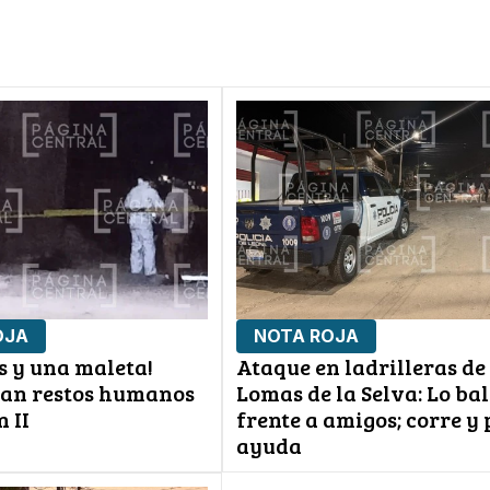
OJA
NOTA ROJA
s y una maleta!
Ataque en ladrilleras de
an restos humanos
Lomas de la Selva: Lo ba
n II
frente a amigos; corre y 
ayuda