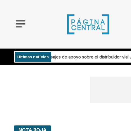
apoyo sobre el distribuidor vial Juan Pablo II
Últimas noticias
¡Work done! León arra
NOTA ROJA