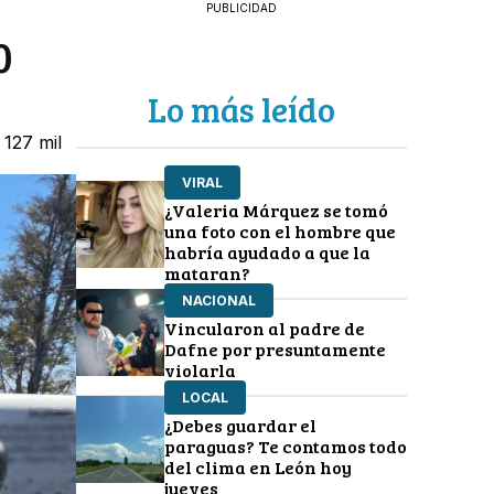
PUBLICIDAD
0
Lo más leído
 127 mil
VIRAL
¿Valeria Márquez se tomó
una foto con el hombre que
habría ayudado a que la
mataran?
NACIONAL
Vincularon al padre de
Dafne por presuntamente
violarla
LOCAL
¿Debes guardar el
paraguas? Te contamos todo
del clima en León hoy
jueves