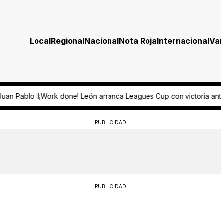
Local
Regional
Nacional
Nota Roja
Internacional
Va
nca Leagues Cup con victoria ante Nashville
SEG garantiza continuid
PUBLICIDAD
PUBLICIDAD