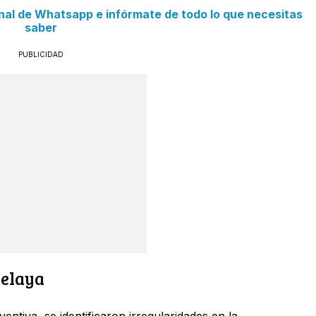
anal de Whatsapp e infórmate de todo lo que necesitas
saber
PUBLICIDAD
Celaya
entiva, se identificaron irregularidades en la