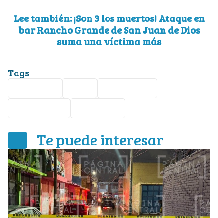
Lee también: ¡Son 3 los muertos! Ataque en
bar Rancho Grande de San Juan de Dios
suma una víctima más
Tags
accidente
León
Guanajuato
motocicleta
seguridad
Te puede interesar