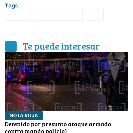
Tags
cuerpo
Valle de San Juan
León
Nota roja
Te puede interesar
NOTA ROJA
Detenido por presunto ataque armado
contra mando policial