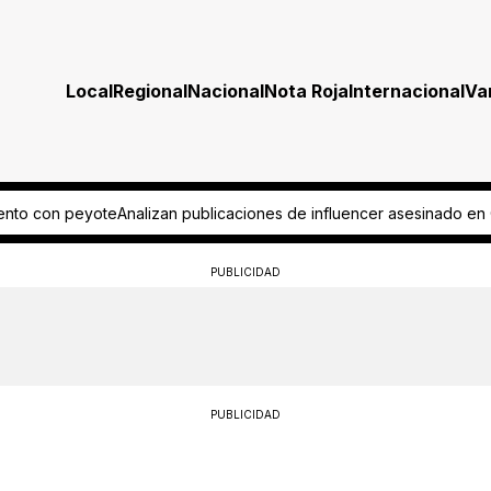
Local
Regional
Nacional
Nota Roja
Internacional
Va
 de influencer asesinado en Culiacán
Pide aficionado regreso del as
PUBLICIDAD
PUBLICIDAD