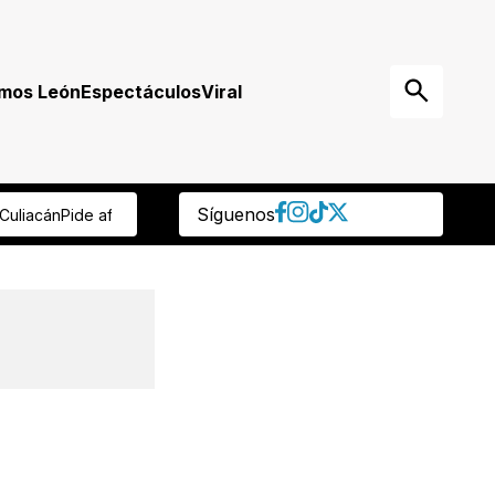
mos León
Espectáculos
Viral
Síguenos
censo a Mikel Arriola
Tras muerte de jirafa, rehabilitarán su hábitat