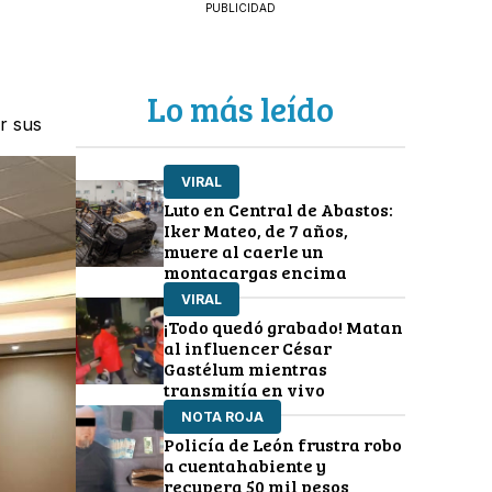
PUBLICIDAD
Lo más leído
r sus
VIRAL
Luto en Central de Abastos:
Iker Mateo, de 7 años,
muere al caerle un
montacargas encima
VIRAL
¡Todo quedó grabado! Matan
al influencer César
Gastélum mientras
transmitía en vivo
NOTA ROJA
Policía de León frustra robo
a cuentahabiente y
recupera 50 mil pesos