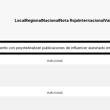
Local
Regional
Nacional
Nota Roja
Internacional
Va
e influencer asesinado en Culiacán
Pide aficionado regreso del ascen
PUBLICIDAD
PUBLICIDAD