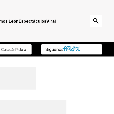
mos León
Espectáculos
Viral
Síguenos
so a Mikel Arriola
Tras muerte de jirafa, rehabilitarán su hábitat en