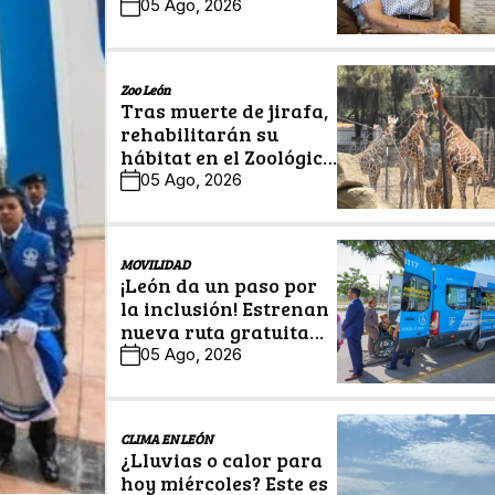
legado en Historias
05 Ago, 2026
Centenarias
Zoo León
Tras muerte de jirafa,
rehabilitarán su
hábitat en el Zoológico
de León
05 Ago, 2026
MOVILIDAD
¡León da un paso por
la inclusión! Estrenan
nueva ruta gratuita
para personas con
05 Ago, 2026
discapacidad
CLIMA EN LEÓN
¿Lluvias o calor para
hoy miércoles? Este es