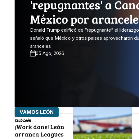
'repugnantes' a Can
México por arancele
Donald Trump calificó de “repugnante” el liderazg
señaló que México y otros países aprovecharon du
aranceles
05 Ago, 2026
VAMOS LEÓN
Club León
¡Work done! León
arranca Leagues