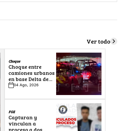
Ver todo
Choque
Choque entre
camiones urbanos
en base Delta de
León deja cinco
04 Ago, 2026
lesionados
FGE
Capturan y
vinculan a
proceso a dos