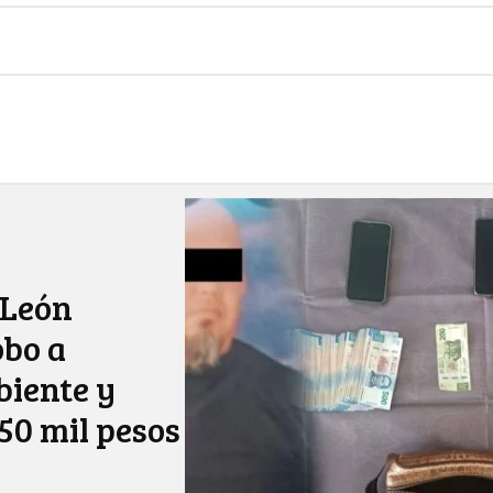
 León
obo a
iente y
50 mil pesos