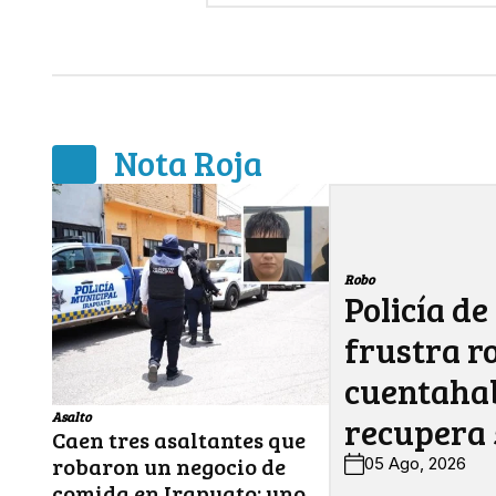
Nota Roja
Robo
Policía de
frustra r
cuentahab
Asalto
recupera 
Caen tres asaltantes que
robaron un negocio de
05 Ago, 2026
comida en Irapuato; uno