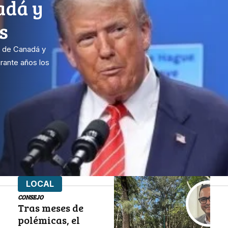
adá y
s
o de Canadá y
rante años los
LOCAL
CONSEJO
Tras meses de
polémicas, el