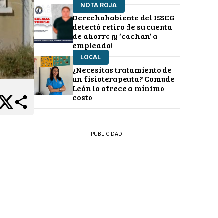
NOTA ROJA
Derechohabiente del ISSEG
detectó retiro de su cuenta
de ahorro ¡y ‘cachan’ a
empleada!
LOCAL
¿Necesitas tratamiento de
un fisioterapeuta? Comude
León lo ofrece a mínimo
costo
PUBLICIDAD