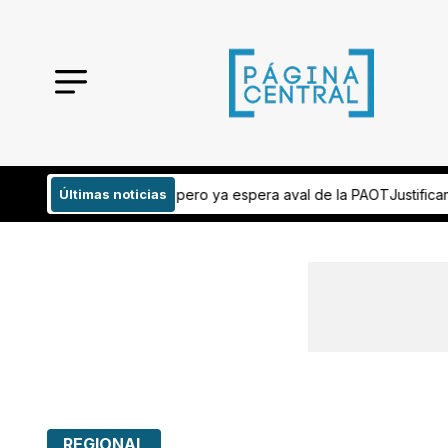
 pero ya espera aval de la PAOT
Últimas noticias
Justifican omisión de información s
REGIONAL