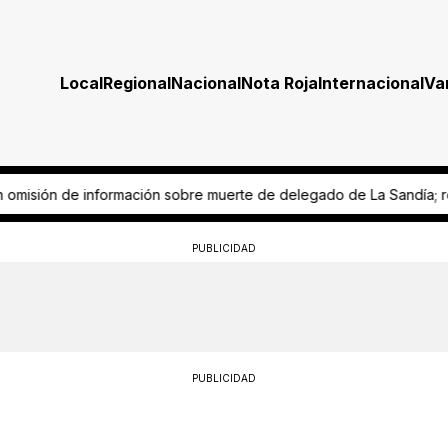
Local
Regional
Nacional
Nota Roja
Internacional
Va
obre muerte de delegado de La Sandía; responsabilizan a Fiscalía
De
PUBLICIDAD
PUBLICIDAD