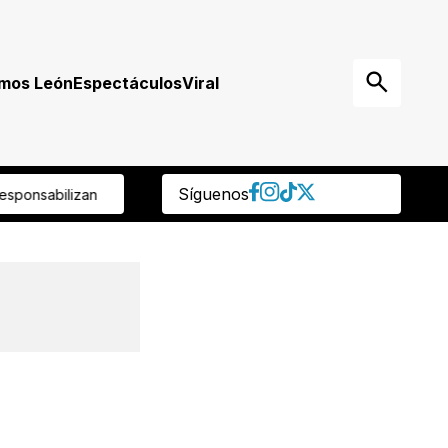
mos León
Espectáculos
Viral
Síguenos
rechohabiente del ISSEG detectó retiro de su cuenta de ahorro ¡y 