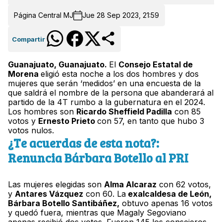
Página Central MJ
Jue 28 Sep 2023, 21:59
Compartir
Guanajuato,
Guanajuato
.
El
Consejo
E
statal de
Morena
eligió esta noche a los dos hombres y dos
mujeres que serán ‘medidos’ en una encuesta de la
que saldrá el nombre de la persona que abanderará al
partido de la 4T rumbo a la gubernatura en el 2024.
Los hombres son
Ricardo Sheffield Padilla
con 85
votos y
Ernesto Prieto
con 57, en tanto que hubo 3
votos nulos.
¿Te acuerdas de esta nota?:
Renuncia Bárbara Botello al PRI
Las mujeres elegidas son
Alma Alcaraz
con 62 votos,
y
Antares Vázquez
con 60. La
exalcaldesa de León,
Bárbara Botello Santibáñez,
obtuvo apenas 16 votos
y quedó fuera, mientras que Magaly Segoviano