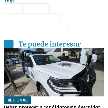
Tags
Ciceg
zapateros
Recuperación de empleos
Mauricio Battaglia Velázquez
Te puede interesar
REGIONAL
Deben proteger a candidatos sin descuidar