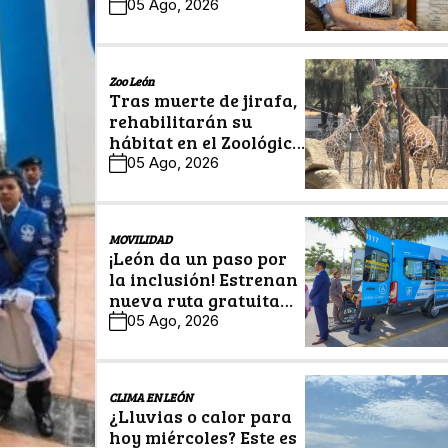
legado en Historias
05 Ago, 2026
Centenarias
Zoo León
Tras muerte de jirafa,
rehabilitarán su
hábitat en el Zoológico
de León
05 Ago, 2026
MOVILIDAD
¡León da un paso por
la inclusión! Estrenan
nueva ruta gratuita
para personas con
05 Ago, 2026
discapacidad
CLIMA EN LEÓN
¿Lluvias o calor para
hoy miércoles? Este es