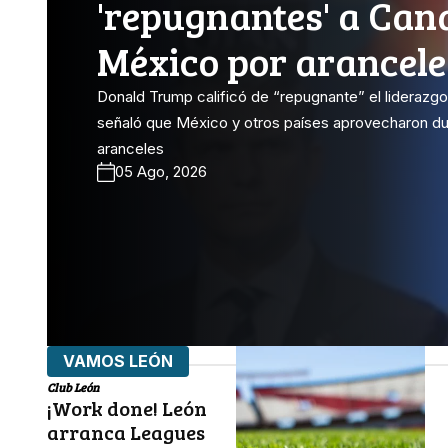
'repugnantes' a Can
México por arancele
Donald Trump calificó de “repugnante” el liderazg
señaló que México y otros países aprovecharon du
aranceles
05 Ago, 2026
VAMOS LEÓN
Club León
¡Work done! León
arranca Leagues