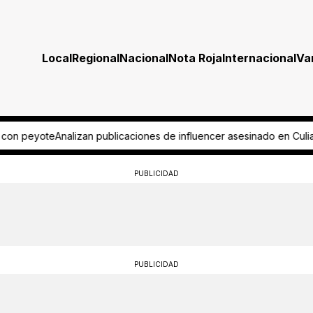
Local
Regional
Nacional
Nota Roja
Internacional
Va
influencer asesinado en Culiacán
Pide aficionado regreso del ascens
PUBLICIDAD
PUBLICIDAD