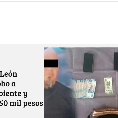
 León
obo a
iente y
50 mil pesos