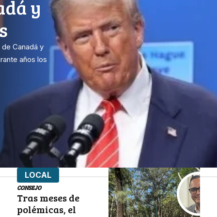
adá y
s
o de Canadá y
rante años los
LOCAL
CONSEJO
Tras meses de
polémicas, el