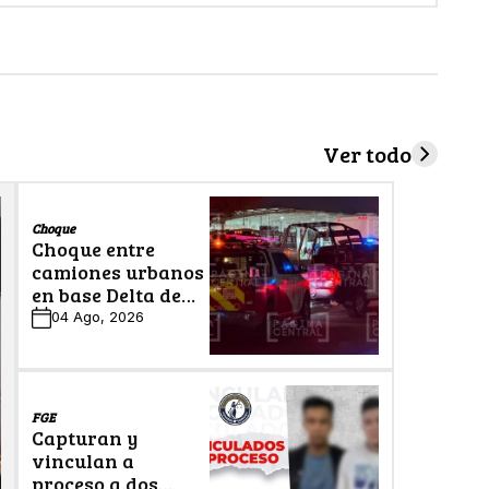
Ver todo
Choque
Choque entre
camiones urbanos
en base Delta de
León deja cinco
04 Ago, 2026
lesionados
FGE
Capturan y
vinculan a
proceso a dos