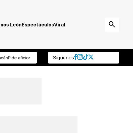
mos León
Espectáculos
Viral
Síguenos
o a Mikel Arriola
Tras muerte de jirafa, rehabilitarán su hábitat en e