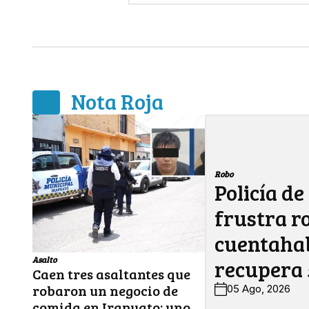
Nota Roja
Robo
Policía de
frustra r
cuentahab
Asalto
recupera 
Caen tres asaltantes que
robaron un negocio de
05 Ago, 2026
comida en Irapuato; uno