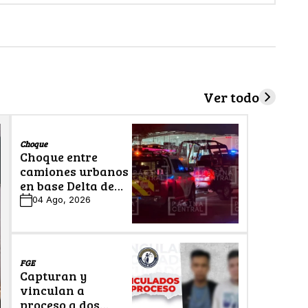
Ver todo
Choque
Choque entre
camiones urbanos
en base Delta de
León deja cinco
04 Ago, 2026
lesionados
FGE
Capturan y
vinculan a
proceso a dos