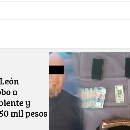
 León
obo a
iente y
50 mil pesos