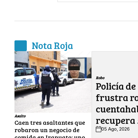
Nota Roja
Robo
Policía de
frustra r
cuentahab
Asalto
recupera 
Caen tres asaltantes que
robaron un negocio de
05 Ago, 2026
comida en Irapuato; uno