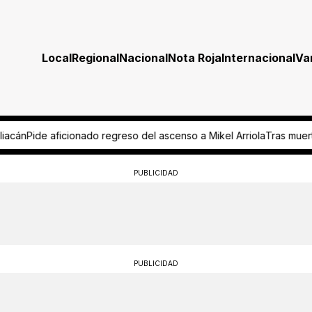
Local
Regional
Nacional
Nota Roja
Internacional
Va
Mikel Arriola
Tras muerte de jirafa, rehabilitarán su hábitat en el Z
PUBLICIDAD
PUBLICIDAD