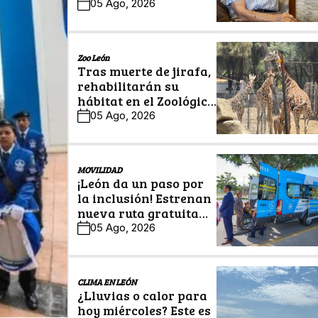
legado en Historias
05 Ago, 2026
Centenarias
Zoo León
Tras muerte de jirafa,
rehabilitarán su
hábitat en el Zoológico
de León
05 Ago, 2026
MOVILIDAD
¡León da un paso por
la inclusión! Estrenan
nueva ruta gratuita
para personas con
05 Ago, 2026
discapacidad
CLIMA EN LEÓN
¿Lluvias o calor para
hoy miércoles? Este es