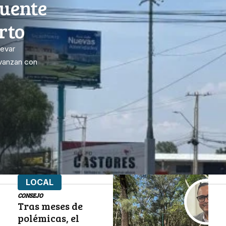
puente
rto
levar
avanzan con
LOCAL
CONSEJO
Tras meses de
polémicas, el