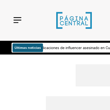
uencer asesinado en Culiacán
Últimas noticias
Pide aficionado regreso del ascenso a 