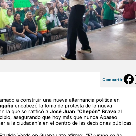
Compartir
amado a construir una nueva alternancia política en
Magaña
encabezó la toma de protesta de la nueva
 en la que se ratificó a
José Juan “Chepón” Bravo
al
unicipio, asegurando que hoy más que nunca Apaseo
r a la ciudadanía en el centro de las decisiones públicas.
l Partido Verde en Guanajuato afirmó:
“El rumbo se ha