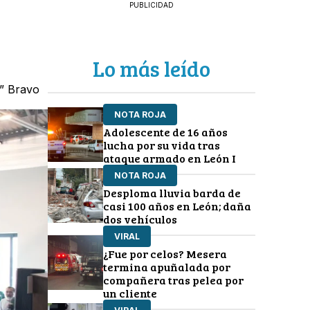
PUBLICIDAD
Lo más leído
n” Bravo
NOTA ROJA
Adolescente de 16 años
lucha por su vida tras
ataque armado en León I
NOTA ROJA
Desploma lluvia barda de
casi 100 años en León; daña
dos vehículos
VIRAL
¿Fue por celos? Mesera
termina apuñalada por
compañera tras pelea por
un cliente