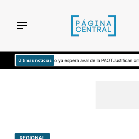
 aval de la PAOT
Últimas noticias
Justifican omisión de información sobre muerte de 
REGIONAL