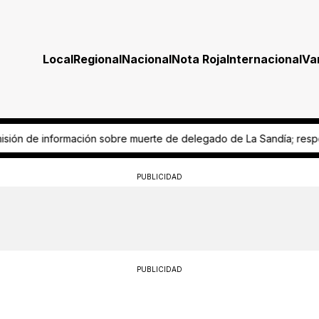
Local
Regional
Nacional
Nota Roja
Internacional
Va
delegado de La Sandía; responsabilizan a Fiscalía
Derechohabiente d
PUBLICIDAD
PUBLICIDAD