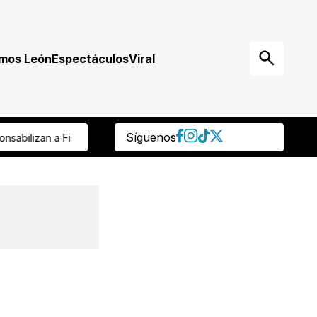
mos León
Espectáculos
Viral
Síguenos
el ISSEG detectó retiro de su cuenta de ahorro ¡y ‘cachan’ a empl