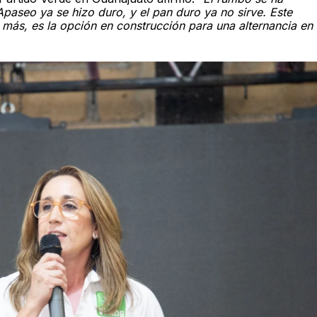
Apaseo ya se hizo duro, y el pan duro ya no sirve. Este
más, es la opción en construcción para una alternancia en