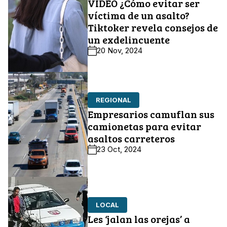
VIDEO ¿Cómo evitar ser
víctima de un asalto?
Tiktoker revela consejos de
un exdelincuente
20 Nov, 2024
REGIONAL
Empresarios camuflan sus
camionetas para evitar
asaltos carreteros
23 Oct, 2024
LOCAL
Les ‘jalan las orejas’ a