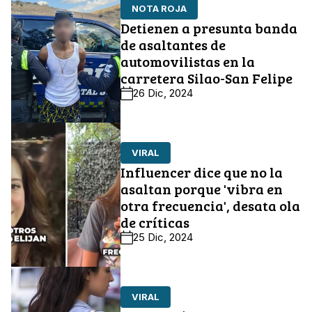
NOTA ROJA
Detienen a presunta banda
de asaltantes de
automovilistas en la
carretera Silao-San Felipe
26 Dic, 2024
VIRAL
Influencer dice que no la
asaltan porque 'vibra en
otra frecuencia', desata ola
de críticas
25 Dic, 2024
VIRAL