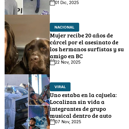
01 Dic, 2025
NACIONAL
Mujer recibe 20 años de
cárcel por el asesinato de
los hermanos surfistas y su
amigo en BC
22 Nov, 2025
VIRAL
Uno estaba en la cajuela:
Localizan sin vida a
integrantes de grupo
musical dentro de auto
07 Nov, 2025