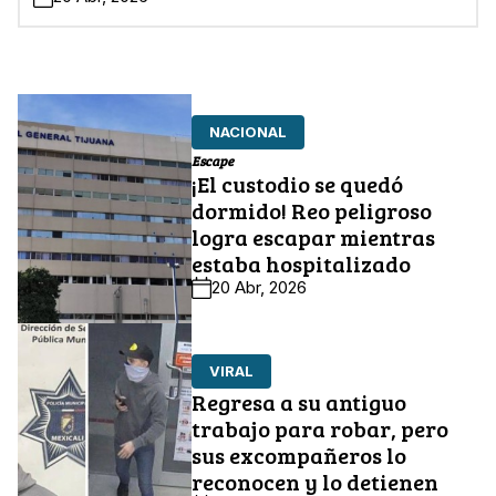
NACIONAL
Escape
¡El custodio se quedó
dormido! Reo peligroso
logra escapar mientras
estaba hospitalizado
20 Abr, 2026
VIRAL
Regresa a su antiguo
trabajo para robar, pero
sus excompañeros lo
reconocen y lo detienen