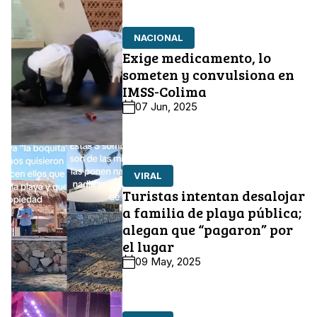
NACIONAL
Exige medicamento, lo
someten y convulsiona en
IMSS-Colima
07 Jun, 2025
VIRAL
Turistas intentan desalojar
a familia de playa pública;
alegan que “pagaron” por
el lugar
09 May, 2025