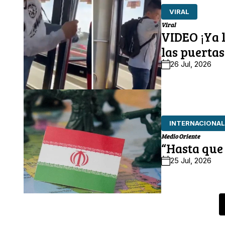
VIRAL
Viral
VIDEO ¡Ya 
las puertas
26 Jul, 2026
INTERNACIONAL
Medio Oriente
“Hasta que
25 Jul, 2026