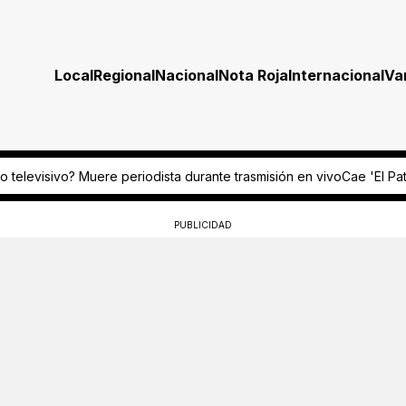
Local
Regional
Nacional
Nota Roja
Internacional
Va
eriodista durante trasmisión en vivo
Cae 'El Patrañas' tras matar a u
PUBLICIDAD