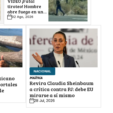
VIDEO ¡Fatal
tiroteo! Hombre
abre fuego en un
restaurante; hay 3
02 Ago, 2026
muertos y 7
heridos
NACIONAL
xicano
POLÍTICA
Revira Claudia Sheinbaum
mortales
a crítica contra PJ: debe EU
le
mirarse a sí mismo
28 Jul, 2026