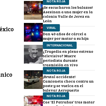
NOTA ROJA
¡Se escucharon los balazos!
Asesinan a una mujer en la
colonia Valle de Jerez en
León
México
VIRAL
Dan 40 años de cárcel a
mujer por matar a su hija
INTERNACIONAL
¿Tragedia en pleno estreno
televisivo? Muere
periodista durante
trasmisión en vivo
NOTA ROJA
ánico
¡Brutal accidente!
Camioneta choca contra un
poste y se vuelca en el
bulevar Aeropuerto
NOTA ROJA
Cae 'El Patrañas' tras matar