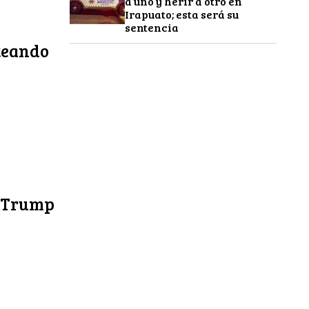
a uno y herir a otro en
Irapuato; esta será su
sentencia
ateando
a Trump