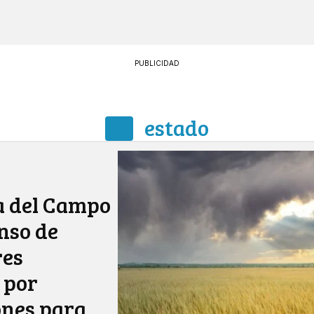
PUBLICIDAD
estado
a del Campo
enso de
res
 por
ones para