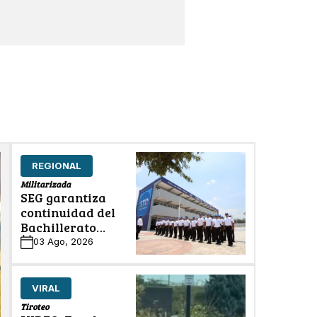
REGIONAL
Militarizada
SEG garantiza
continuidad del
Bachillerato
Bivalente
03 Ago, 2026
Militarizado
VIRAL
Tiroteo