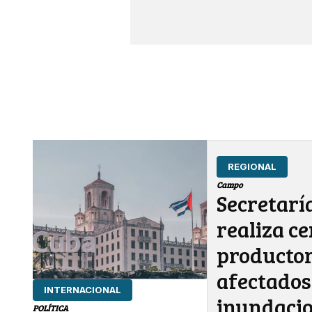
REGIONAL
Campo
Secretarí
realiza c
producto
afectados
INTERNACIONAL
inundaci
POLÍTICA