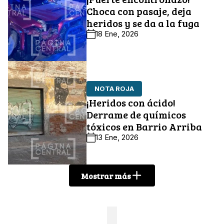
Choca con pasaje, deja
heridos y se da a la fuga
18 Ene, 2026
NOTA ROJA
¡Heridos con ácido!
Derrame de químicos
tóxicos en Barrio Arriba
13 Ene, 2026
Mostrar más