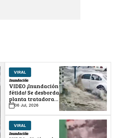
VIRAL
Inundación
VIDEO ¡Inundación
fétida! Se desborda
planta tratadora
en zona
06 Jul, 2026
residencial
VIRAL
Inundación