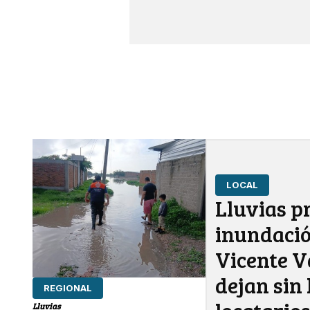
LOCAL
Lluvias p
inundaci
Vicente V
dejan sin 
REGIONAL
Lluvias