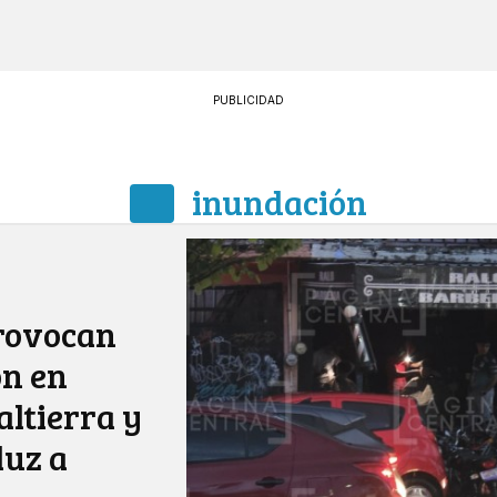
PUBLICIDAD
inundación
rovocan
ón en
altierra y
luz a