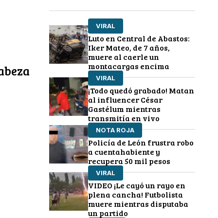
VIRAL
Luto en Central de Abastos:
Iker Mateo, de 7 años,
muere al caerle un
montacargas encima
cabeza
VIRAL
¡Todo quedó grabado! Matan
al influencer César
Gastélum mientras
transmitía en vivo
NOTA ROJA
Policía de León frustra robo
a cuentahabiente y
recupera 50 mil pesos
VIRAL
VIDEO ¡Le cayó un rayo en
plena cancha! Futbolista
muere mientras disputaba
un partido