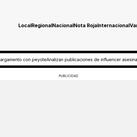
Local
Regional
Nacional
Nota Roja
Internacional
Va
te
Analizan publicaciones de influencer asesinado en Culiacán
Pide 
PUBLICIDAD