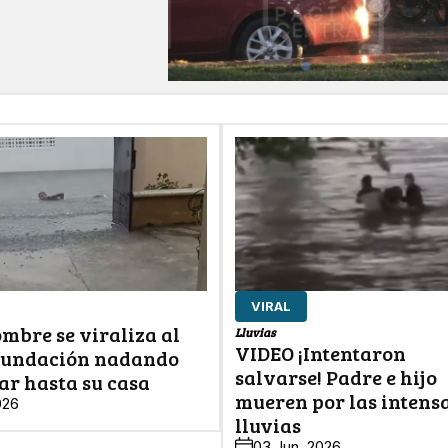
s
VIRAL
mbre se viraliza al
Lluvias
VIDEO ¡Intentaron
nundación nadando
salvarse! Padre e hijo
ar hasta su casa
mueren por las intens
026
lluvias
03 Jun, 2026