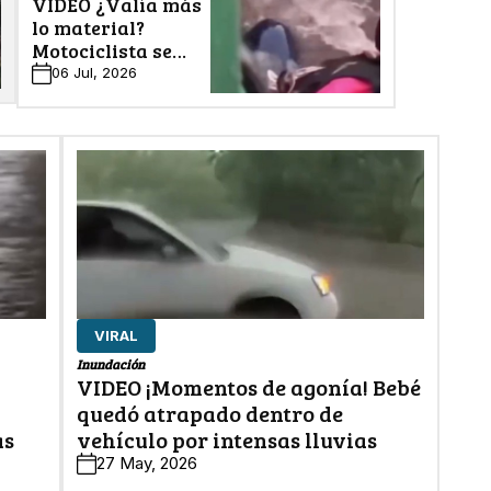
VIDEO ¿Valía más
lo material?
Motociclista se
niega a dejar su
06 Jul, 2026
vehículo pese a
inundación
VIRAL
Inundación
VIDEO ¡Momentos de agonía! Bebé
quedó atrapado dentro de
as
vehículo por intensas lluvias
27 May, 2026