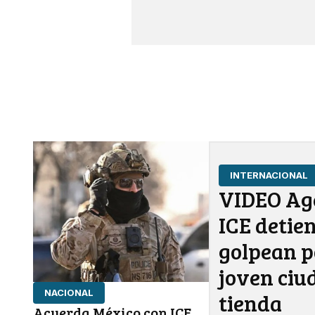
INTERNACIONAL
VIDEO Age
ICE detie
golpean p
joven ciu
NACIONAL
tienda
Acuerda México con ICE