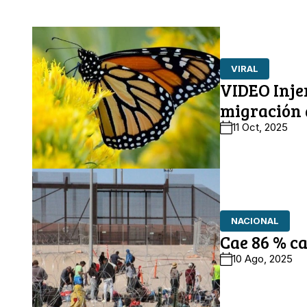
VIRAL
VIDEO Inje
migración 
11 Oct, 2025
NACIONAL
Cae 86 % c
10 Ago, 2025