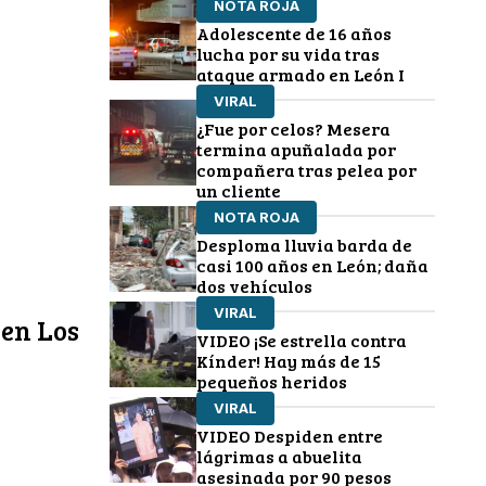
NOTA ROJA
Adolescente de 16 años
lucha por su vida tras
ataque armado en León I
VIRAL
¿Fue por celos? Mesera
termina apuñalada por
compañera tras pelea por
un cliente
NOTA ROJA
Desploma lluvia barda de
casi 100 años en León; daña
dos vehículos
VIRAL
 en Los
VIDEO ¡Se estrella contra
Kínder! Hay más de 15
pequeños heridos
VIRAL
VIDEO Despiden entre
lágrimas a abuelita
asesinada por 90 pesos