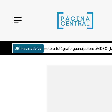
 que mató a fotógrafo guanajuatense
Últimas noticias
VIDEO ¿Mordida por transferenci