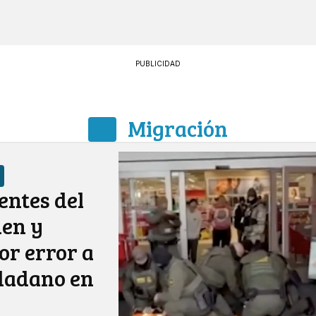
PUBLICIDAD
Migración
ntes del
nen y
or error a
dadano en