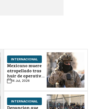
INTERNACIONAL
Mexicano muere
atropellado tras
huir de operativo
del ICE en Florida
14 Jul, 2026
INTERNACIONAL
Denuncian que