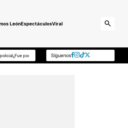
mos León
Espectáculos
Viral
Síguenos
Mesera termina apuñalada por compañera tras pelea por un cliente