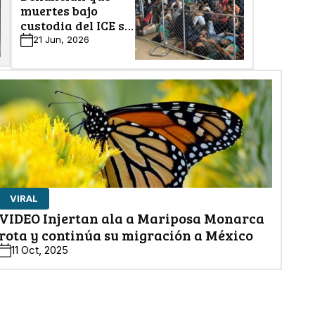
muertes bajo
custodia del ICE se
han duplicado en
21 Jun, 2026
mandato de
Trump
VIRAL
VIDEO Injertan ala a Mariposa Monarca
rota y continúa su migración a México
11 Oct, 2025