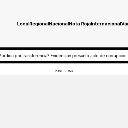
Local
Regional
Nacional
Nota Roja
Internacional
Va
a? Evidencian presunto acto de corrupción policial
¿Fue por celos? 
PUBLICIDAD