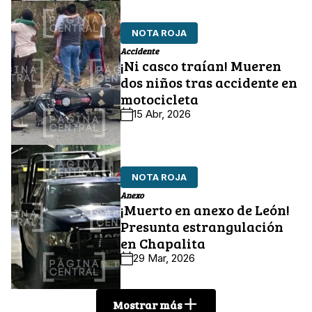
NOTA ROJA
Accidente
¡Ni casco traían! Mueren
dos niños tras accidente en
motocicleta
15 Abr, 2026
NOTA ROJA
Anexo
¡Muerto en anexo de León!
Presunta estrangulación
en Chapalita
29 Mar, 2026
Mostrar más