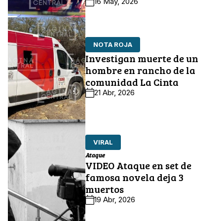
16 May, 2026
NOTA ROJA
Investigan muerte de un
hombre en rancho de la
comunidad La Cinta
21 Abr, 2026
VIRAL
Ataque
VIDEO Ataque en set de
famosa novela deja 3
muertos
19 Abr, 2026