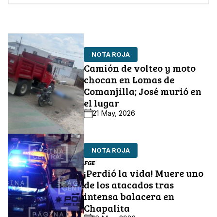
NOTA ROJA
Camión de volteo y moto
chocan en Lomas de
Comanjilla; José murió en
el lugar
21 May, 2026
NOTA ROJA
FGE
¡Perdió la vida! Muere uno
de los atacados tras
intensa balacera en
Chapalita