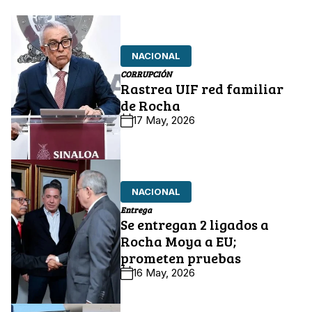
NACIONAL
CORRUPCIÓN
Rastrea UIF red familiar
de Rocha
17 May, 2026
NACIONAL
Entrega
Se entregan 2 ligados a
Rocha Moya a EU;
prometen pruebas
16 May, 2026