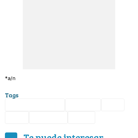
*a/n
Tags
violencia doméstica
Monterrey
Viral
pelea
Infidelidad
Tijeras
Te puede interesar