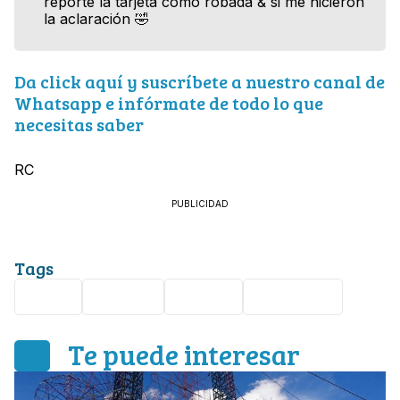
reporte la tarjeta como robada & si me hicieron
la aclaración 🤣
Da click aquí y suscríbete a nuestro canal de
Whatsapp e infórmate de todo lo que
necesitas saber
RC
PUBLICIDAD
Tags
Viral
Mérida
TikTok
Don Omar
Te puede interesar