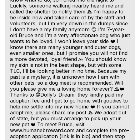
Luckily, someone walking nearby heard me and
called the shelter to notify them 🙏 I’m happy to
be inside now and taken care of by the staff and
volunteers, but I’m very down in the dumps since
I don’t have a my family anymore 😔 I’m 7-year-
old Bruce and I’m a very affectionate dog who just
wants to be loved. I won’t leave your side ❤️ I
know there are many younger and cuter dogs,
even smaller ones, but I promise you will not find
a more devoted, loyal friend 🙏 You should know
my skin is not in the best shape, but with some
TLC, I’ll be looking better in no time. Because my
past is a mystery, it is unknown how I am with
other pets, so a dog meet is recommended. Will
you please give me a loving home forever? 🙏❤️
Thanks to @Dolly’s Dream, they kindly paid my
adoption fee and I get to go home with goodies to
help me settle into my new home ❤️ If you cannot
adopt me, please share my post 🙏 We adopt out
of state, but you must arrange to pick up your
new pet ❤️ To meet Bruce, visit
www.humanebroward.com and complete the pre-
adoption application (link is in bio) and then stop