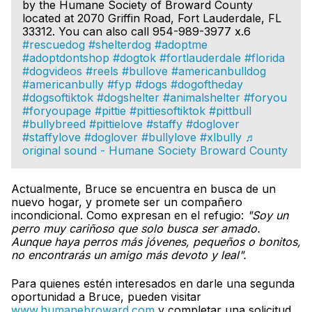
by the Humane Society of Broward County
located at 2070 Griffin Road, Fort Lauderdale, FL
33312. You can also call 954-989-3977 x.6
#rescuedog
#shelterdog
#adoptme
#adoptdontshop
#dogtok
#fortlauderdale
#florida
#dogvideos
#reels
#bullove
#americanbulldog
#americanbully
#fyp
#dogs
#dogoftheday
#dogsoftiktok
#dogshelter
#animalshelter
#foryou
#foryoupage
#pittie
#pittiesoftiktok
#pittbull
#bullybreed
#pittielove
#staffy
#doglover
#staffylove
#doglover
#bullylove
#xlbully
♬
original sound - Humane Society Broward County
Actualmente, Bruce se encuentra en busca de un
nuevo hogar, y promete ser un compañero
incondicional. Como expresan en el refugio:
"Soy un
perro muy cariñoso que solo busca ser amado.
Aunque haya perros más jóvenes, pequeños o bonitos,
no encontrarás un amigo más devoto y leal".
Para quienes estén interesados en darle una segunda
oportunidad a Bruce, pueden visitar
www.humanebroward.com
y completar una solicitud