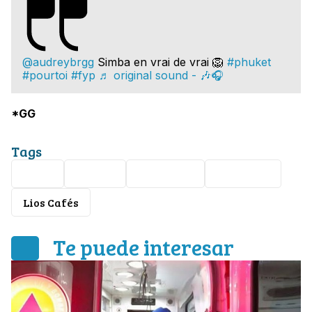
@audreybrgg
Simba en vrai de vrai 🦁
#phuket
#pourtoi
#fyp
♬ original sound - 🎶🎧
*GG
Tags
Viral
Leones
Tailandia
Cafetería
Lios Cafés
Te puede interesar