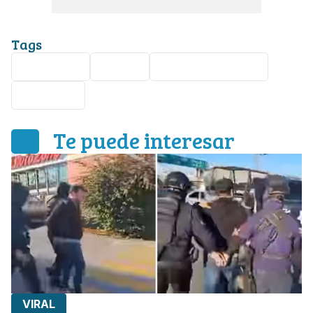
Tags
Seguridad
Asalto
Estado de México
Ecatepec
Te puede interesar
VIRAL