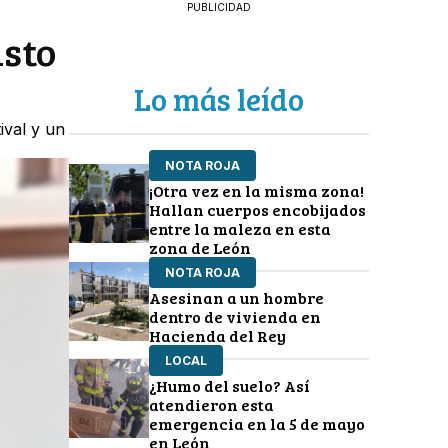
PUBLICIDAD
usto
Lo más leído
ival y un
NOTA ROJA
¡Otra vez en la misma zona!
Hallan cuerpos encobijados
entre la maleza en esta
zona de León
NOTA ROJA
Asesinan a un hombre
dentro de vivienda en
Hacienda del Rey
LOCAL
¿Humo del suelo? Así
atendieron esta
emergencia en la 5 de mayo
en León