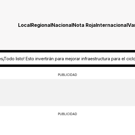
Local
Regional
Nacional
Nota Roja
Internacional
Va
 mejorar infraestructura para el ciclo escolar 2026-2027
“Es omisión 
PUBLICIDAD
PUBLICIDAD