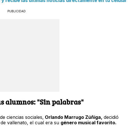
 recibe las últimas noticias directamente en tu celular
PUBLICIDAD
us alumnos: "Sin palabras"
e ciencias sociales,
Orlando Marrugo Zúñiga,
decidió
de vallenato, el cual era su
género musical favorito.