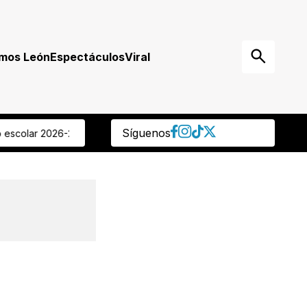
mos León
Espectáculos
Viral
Síguenos
grave” Regidora panista reprocha que ocultaran muerte de delegad