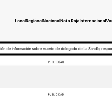
Local
Regional
Nacional
Nota Roja
Internacional
Va
de La Sandía; responsabilizan a Fiscalía
Derechohabiente del ISSEG 
PUBLICIDAD
PUBLICIDAD