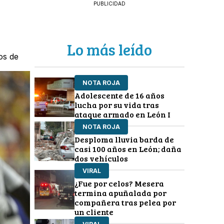
PUBLICIDAD
Lo más leído
os de
NOTA ROJA
Adolescente de 16 años
lucha por su vida tras
ataque armado en León I
NOTA ROJA
Desploma lluvia barda de
casi 100 años en León; daña
dos vehículos
VIRAL
¿Fue por celos? Mesera
termina apuñalada por
compañera tras pelea por
un cliente