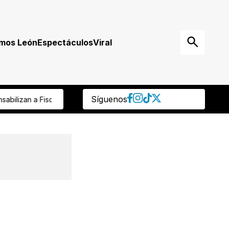
mos León
Espectáculos
Viral
Síguenos
iente del ISSEG detectó retiro de su cuenta de ahorro ¡y ‘cachan’