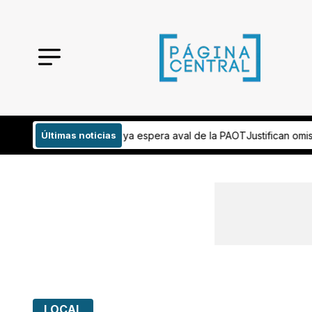
 espera aval de la PAOT
Últimas noticias
Justifican omisión de información sobre mue
LOCAL