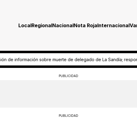
Local
Regional
Nacional
Nota Roja
Internacional
Va
rte de delegado de La Sandía; responsabilizan a Fiscalía
Derechohab
PUBLICIDAD
PUBLICIDAD